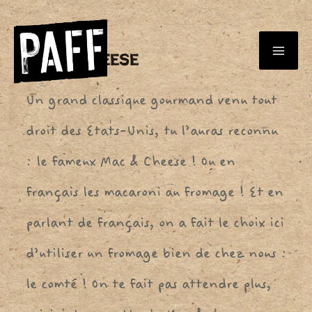
Aller
au
Mac & Cheese
MA
contenu
Un grand classique gourmand venu tout
ME
droit des Etats-Unis, tu l’auras reconnu
: le fameux Mac & Cheese ! Ou en
français les macaroni au fromage ! Et en
parlant de français, on a fait le choix ici
d’utiliser un fromage bien de chez nous :
le comté ! On te fait pas attendre plus,