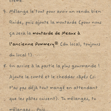
crème.
Mélange le tout pour avoir un rendu bien
fluide, puis ajoute la moutarde (pour nous
ça sera la
moutarde de Meaux à
l’ancienne Pommery®
(du local, toujours
du local !).
On arrive à la partie la plus gourmande !
Ajoute le comté et le cheddar râpés (si
t’as pas déjà tout mangé en attendant
que les pâtes cuisent). Tu mélanges, tu
mélanges… Puis…