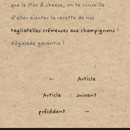
que le Mac & cheese, on te conseille
d’aller zieuter la recette de nos
tagliatelles crémeuses aux champignons
!
Régalade garantie !
Navigation
←
Article
de
Article
suivant
l’article
précédent
→