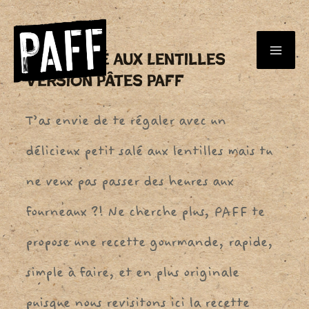
Aller
au
Petit Salé Aux Lentilles
MA
contenu
Version Pâtes PAFF
ME
T’as envie de te régaler avec un
délicieux petit salé aux lentilles mais tu
ne veux pas passer des heures aux
fourneaux ?! Ne cherche plus, PAFF te
propose une recette gourmande, rapide,
simple à faire, et en plus originale
puisque nous revisitons ici la recette