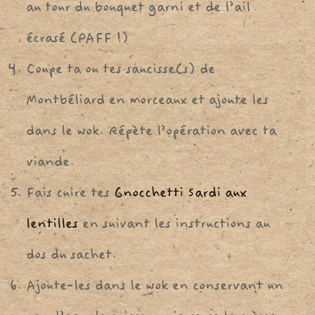
au tour du bouquet garni et de l’ail
écrasé (PAFF !)
Coupe ta ou tes saucisse(s) de
Montbéliard en morceaux et ajoute les
dans le wok. Répète l’opération avec ta
viande.
Fais cuire tes
Gnocchetti Sardi aux
lentilles
en suivant les instructions au
dos du sachet.
Ajoute-les dans le wok en conservant un