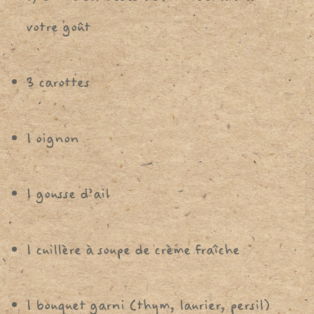
votre goût
3 carottes
1 oignon
1 gousse d’ail
1 cuillère à soupe de crème fraîche
1 bouquet garni (thym, laurier, persil)