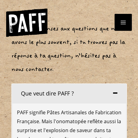
Aller
au
Voici les réponses aux questions que nous
MA
contenu
avons le plus souvent, si tu trouves pas la
ME
réponse à ta question, n’hésites pas à
nous contacter.
Que veut dire PAFF ?
PAFF signifie Pâtes Artisanales de Fabrication
Française. Mais l'onomatopée reflète aussi la
surprise et l'explosion de saveur dans ta